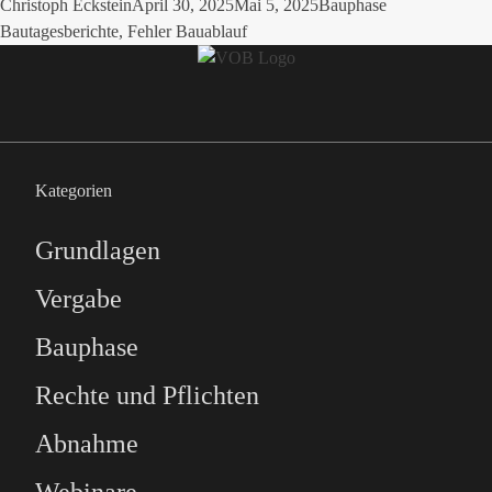
Posted by
Posted in
Tags:
Christoph Eckstein
April 30, 2025
Mai 5, 2025
Bauphase
Bautagesberichte
,
Fehler Bauablauf
Kategorien
Grundlagen
Vergabe
Bauphase
Rechte und Pflichten
Abnahme