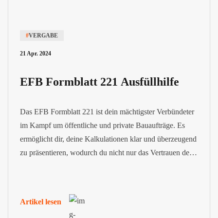
#
VERGABE
21 Apr. 2024
EFB Formblatt 221 Ausfüllhilfe
Das EFB Formblatt 221 ist dein mächtigster Verbündeter
im Kampf um öffentliche und private Bauaufträge. Es
ermöglicht dir, deine Kalkulationen klar und überzeugend
zu präsentieren, wodurch du nicht nur das Vertrauen der
Auftraggeber gewinnst, sondern auch eine solide
Grundlage für faire Vertragsbedingungen und
gerechtfertigte Nachträge legst.
Artikel lesen