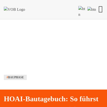
Skip to content
#
BAUPHASE
HOAI-Bautagebuch: So führst