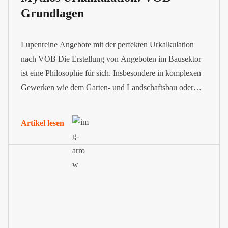
Grundlagen
Lupenreine Angebote mit der perfekten Urkalkulation
nach VOB Die Erstellung von Angeboten im Bausektor
ist eine Philosophie für sich. Insbesondere in komplexen
Gewerken wie dem Garten- und Landschaftsbau oder
dem Hoch- und Tiefbau braucht es eine VOB
Urkalkulation, um Einheitspreise zu ermitteln und
Artikel lesen
transparent aufzuschlüsseln. Diese wird häufig vom
Auftraggeber in seiner Ausschreibung gefordert. Wir...