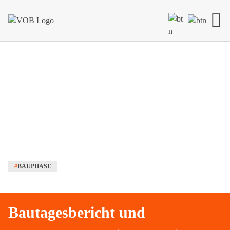
Skip to content
#
BAUPHASE
Bautagesbericht und