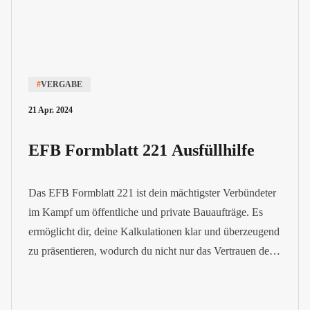
#
VERGABE
21 Apr. 2024
EFB Formblatt 221 Ausfüllhilfe
Das EFB Formblatt 221 ist dein mächtigster Verbündeter
im Kampf um öffentliche und private Bauaufträge. Es
ermöglicht dir, deine Kalkulationen klar und überzeugend
zu präsentieren, wodurch du nicht nur das Vertrauen der
Auftraggeber gewinnst, sondern auch eine solide
Grundlage für faire Vertragsbedingungen und
gerechtfertigte Nachträge legst.