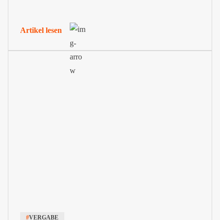
dem Hoch- und Tiefbau braucht es eine VOB
Urkalkulation, um Einheitspreise zu ermitteln und
Artikel lesen
transparent aufzuschlüsseln. Diese wird häufig vom
Auftraggeber in seiner Ausschreibung gefordert. Wir...
#
VERGABE