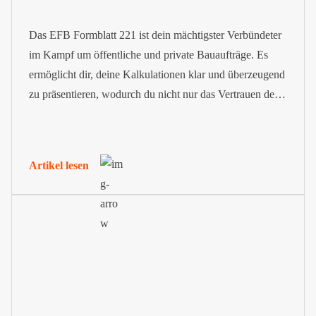
Das EFB Formblatt 221 ist dein mächtigster Verbündeter
im Kampf um öffentliche und private Bauaufträge. Es
ermöglicht dir, deine Kalkulationen klar und überzeugend
zu präsentieren, wodurch du nicht nur das Vertrauen der
Auftraggeber gewinnst, sondern auch eine solide
Grundlage für faire Vertragsbedingungen und
gerechtfertigte Nachträge legst.
Artikel lesen