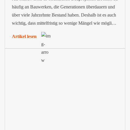
häufig an Bauwerken, die Generationen überdauern und
über viele Jahrzehnte Bestand haben. Deshalb ist es auch
wichtig, dass mittelfristig so wenige Mängel wie möglich
auftreten. Aus diesem Grund sieht die VOB
Artikel lesen
Gewährleistungsfristen vor. Sie bestimmen den Zeitraum
nach der Abnahme, in dem dein Unternehmen für
auftretende Mängel haftet.