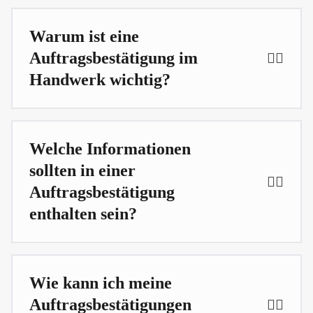
Warum ist eine
Auftragsbestätigung im
Handwerk wichtig?
Eine Auftragsbestätigung schafft Klarheit und
Sicherheit für alle Vertragsparteien. Sie hilft,
Welche Informationen
Missverständnisse zu vermeiden und rechtliche
sollten in einer
Auseinandersetzungen zu verhindern.
Auftragsbestätigung
enthalten sein?
Eine vollständige Auftragsbestätigung sollte
Leistungsbeschreibungen, Preise, Zeitrahmen und
Wie kann ich meine
AGB umfassen. Diese Details sorgen für
Auftragsbestätigungen
Transparenz und minimieren das Risiko von