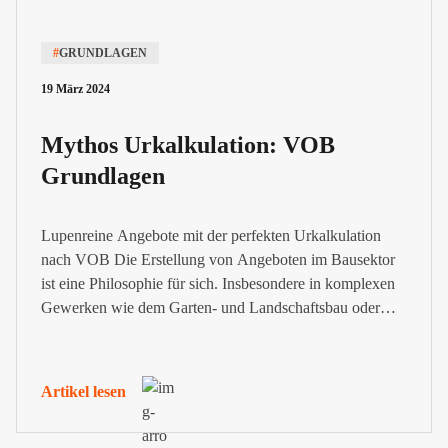
#
GRUNDLAGEN
19 März 2024
Mythos Urkalkulation: VOB
Grundlagen
Lupenreine Angebote mit der perfekten Urkalkulation
nach VOB Die Erstellung von Angeboten im Bausektor
ist eine Philosophie für sich. Insbesondere in komplexen
Gewerken wie dem Garten- und Landschaftsbau oder
dem Hoch- und Tiefbau braucht es eine VOB
Urkalkulation, um Einheitspreise zu ermitteln und
transparent aufzuschlüsseln. Diese wird häufig vom
Artikel lesen
Auftraggeber in seiner Ausschreibung gefordert. Wir...