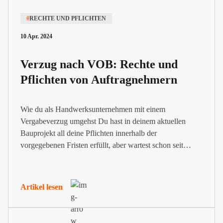
#
RECHTE UND PFLICHTEN
10 Apr. 2024
Verzug nach VOB: Rechte und
Pflichten von Auftragnehmern
Wie du als Handwerksunternehmen mit einem
Vergabeverzug umgehst Du hast in deinem aktuellen
Bauprojekt all deine Pflichten innerhalb der
vorgegebenen Fristen erfüllt, aber wartest schon seit
längerer Zeit auf eine Reaktion deines Auftraggebers?
Das ist ein klassischer Fall von Verzug in einem
Bauprojekt. Bei der Vergabe und Ausführung von
Artikel lesen
Bauprojekten im Rahmen der VOB kommt...