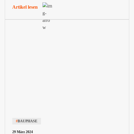
Rahmen der Objektüberwachung. Es hält fest, was auf
Artikel lesen
der Baustelle tatsächlich passiert ist, und schafft damit...
#
BAUPHASE
29 März 2024