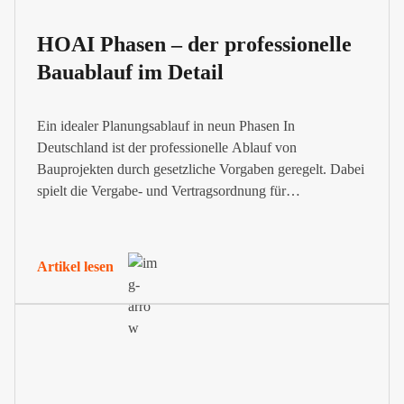
HOAI Phasen – der professionelle
Bauablauf im Detail
Ein idealer Planungsablauf in neun Phasen In
Deutschland ist der professionelle Ablauf von
Bauprojekten durch gesetzliche Vorgaben geregelt. Dabei
spielt die Vergabe- und Vertragsordnung für
Bauleistungen (VOB), der sich unser Magazin VOB.de
größtenteils widmet, eine entscheidende Rolle. Diese
Regelwerke definieren den Vergabeprozess, bieten
Artikel lesen
Leitplanken für die praktische Umsetzung und
Ausführung und ergänzen diese um spezifische...