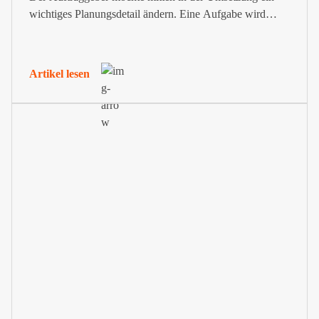
wichtiges Planungsdetail ändern. Eine Aufgabe wird
durch fehlende Unterlagen komplizierter. Oder es
kommen Sonderwünsche auf, die zusätzliche Arbeit
deinerseits erfordern.
Artikel lesen