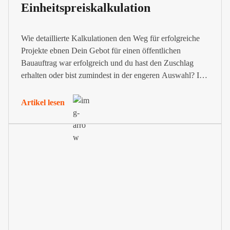
Einheitspreiskalkulation
Wie detaillierte Kalkulationen den Weg für erfolgreiche
Projekte ebnen Dein Gebot für einen öffentlichen
Bauauftrag war erfolgreich und du hast den Zuschlag
erhalten oder bist zumindest in der engeren Auswahl? In
diesem Fall fordert der Auftraggeber häufig eine
Aufgliederung der Einheitspreise mit dem Einheitlichen
Artikel lesen
Formblatt 223, kurz EFB 223 genannt. Damit möchte er
sicherstellen, dass...