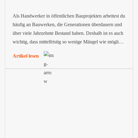
Als Handwerker in öffentlichen Bauprojekten arbeitest du
häufig an Bauwerken, die Generationen überdauern und
über viele Jahrzehnte Bestand haben. Deshalb ist es auch
wichtig, dass mittelfristig so wenige Mängel wie möglich
auftreten. Aus diesem Grund sieht die VOB
Artikel lesen
Gewährleistungsfristen vor. Sie bestimmen den Zeitraum
nach der Abnahme, in dem dein Unternehmen für
auftretende Mängel haftet.