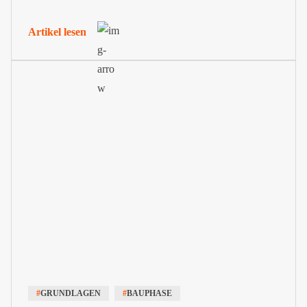
reichen. Deine Einschätzung zu solch einer Anordnung
kannst du in Form einer Bedenkenanzeige nach VOB im
Artikel lesen
Ausdruck bringen.
#
GRUNDLAGEN
#
BAUPHASE