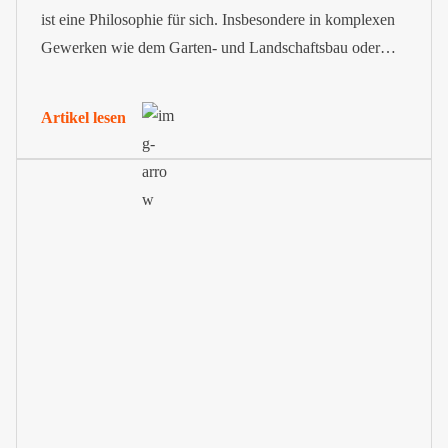
ist eine Philosophie für sich. Insbesondere in komplexen
Gewerken wie dem Garten- und Landschaftsbau oder
dem Hoch- und Tiefbau braucht es eine VOB
Urkalkulation, um Einheitspreise zu ermitteln und
Artikel lesen
transparent aufzuschlüsseln. Diese wird häufig vom
Auftraggeber in seiner Ausschreibung gefordert. Wir...